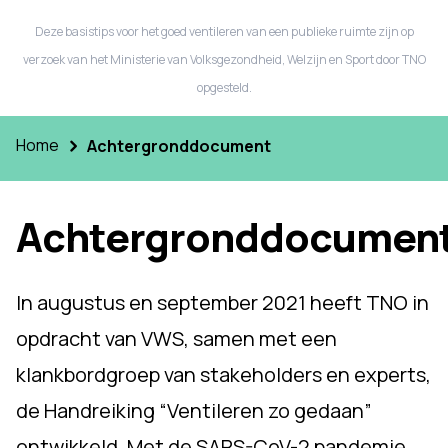
Deze basistips voor het goed ventileren van een publieke ruimte zijn op
verzoek van het Ministerie van Volksgezondheid, Welzijn en Sport door TNO
opgesteld.
Home
Achtergronddocument
Achtergronddocumen
In augustus en september 2021 heeft TNO in
opdracht van VWS, samen met een
klankbordgroep van stakeholders en experts,
de Handreiking “Ventileren zo gedaan”
ontwikkeld. Met de SARS-CoV-2 pandemie